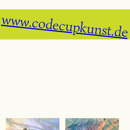
www.codecupkunst.de