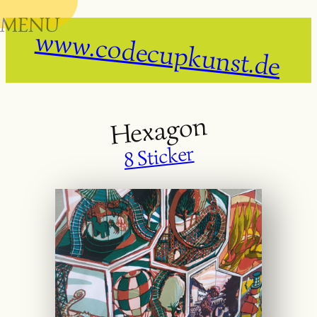
MENU
Skip
www.codecupkunst.de
to
content
Hexagon
8 Sticker