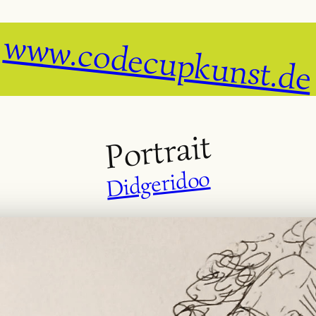
www.codecupkunst.de
Portrait
Didgeridoo