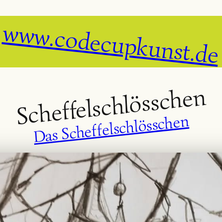
www.codecupkunst.de
Scheffelschlösschen
Das Scheffelschlösschen