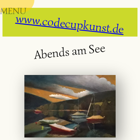
MENU
Skip
www.codecupkunst.de
to
content
Abends am See