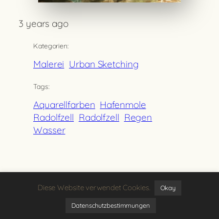
3 years ago
Kategorien:
Malerei
Urban Sketching
Tags:
Aquarellfarben
Hafenmole
Radolfzell
Radolfzell
Regen
Wasser
Zurück
Diese Website verwendet Cookies.
Okay
Datenschutzbestimmungen